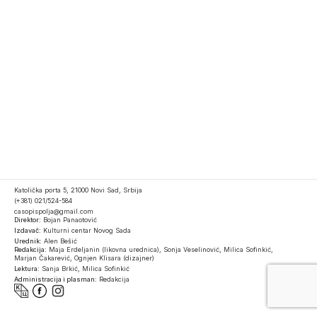
Katolička porta 5, 21000 Novi Sad, Srbija
(+381) 021/524-584
casopispolja@gmail.com
Direktor:
Bojan Panaotović
Izdavač:
Kulturni centar Novog Sada
Urednik:
Alen Bešić
Redakcija:
Maja Erdeljanin (likovna urednica), Sonja Veselinović, Milica Sofinkić,
Marjan Čakarević, Ognjen Klisara (dizajner)
Lektura:
Sanja Brkić, Milica Sofinkić
Administracija i plasman:
Redakcija