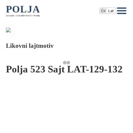
POLJA
Ćir
Lat
časopis za književnost i teoriju
Likovni lajtmotiv
Polja 523 Sajt LAT-129-132