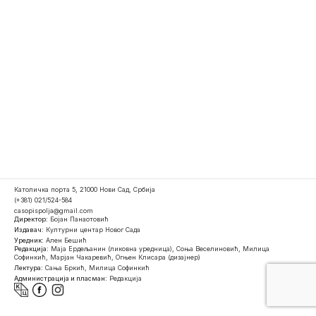
Католичка порта 5, 21000 Нови Сад, Србија
(+381) 021/524-584
casopispolja@gmail.com
Директор:
Бојан Панаотовић
Издавач:
Културни центар Новог Сада
Уредник:
Ален Бешић
Редакција:
Маја Ердељанин (ликовна уредница), Соња Веселиновић, Милица
Софинкић, Марјан Чакаревић, Огњен Клисара (дизајнер)
Лектура:
Сања Бркић, Милица Софинкић
Администрација и пласман:
Редакција