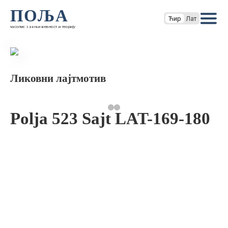
ПОЉА
Ћир
Лат
часопис за књижевност и теорију
Ликовни лајтмотив
Polja 523 Sajt LAT-169-180