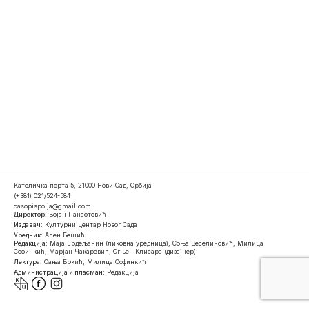
Католичка порта 5, 21000 Нови Сад, Србија
(+381) 021/524-584
casopispolja@gmail.com
Директор:
Бојан Панаотовић
Издавач:
Културни центар Новог Сада
Уредник:
Ален Бешић
Редакција:
Маја Ердељанин (ликовна уредница), Соња Веселиновић, Милица
Софинкић, Марјан Чакаревић, Огњен Клисара (дизајнер)
Лектура:
Сања Бркић, Милица Софинкић
Администрација и пласман:
Редакција