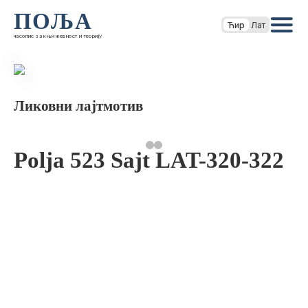
ПОЉА
Ћир
Лат
часопис за књижевност и теорију
Ликовни лајтмотив
Polja 523 Sajt LAT-320-322