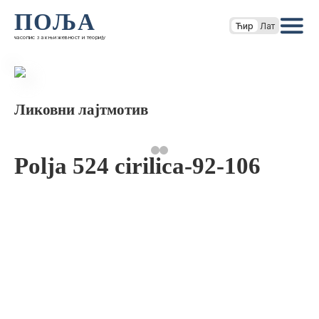
ПОЉА
Ћир
Лат
часопис за књижевност и теорију
Ликовни лајтмотив
Polja 524 cirilica-92-106