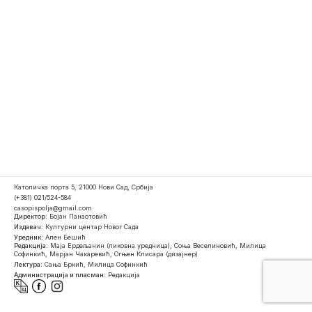
Католичка порта 5, 21000 Нови Сад, Србија
(+381) 021/524-584
casopispolja@gmail.com
Директор:
Бојан Панаотовић
Издавач:
Културни центар Новог Сада
Уредник:
Ален Бешић
Редакција:
Маја Ердељанин (ликовна уредница), Соња Веселиновић, Милица
Софинкић, Марјан Чакаревић, Огњен Клисара (дизајнер)
Лектура:
Сања Бркић, Милица Софинкић
Администрација и пласман:
Редакција