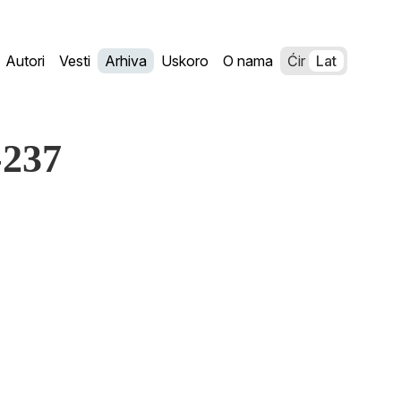
Autori
Vesti
Arhiva
Uskoro
O nama
Ćir
Lat
-237