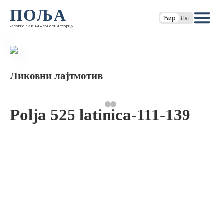
ПОЉА
Ћир
Лат
часопис за књижевност и теорију
Ликовни лајтмотив
Polja 525 latinica-111-139