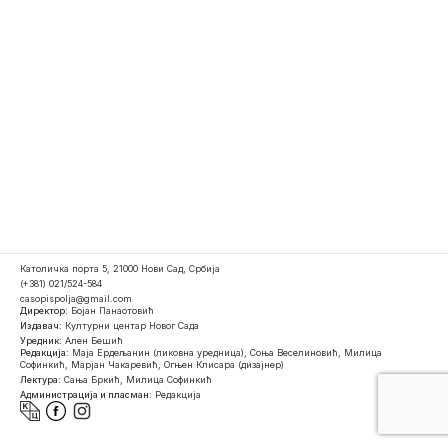
Католичка порта 5, 21000 Нови Сад, Србија
(+381) 021/524-584
casopispolja@gmail.com
Директор:
Бојан Панаотовић
Издавач:
Културни центар Новог Сада
Уредник:
Ален Бешић
Редакција:
Маја Ердељанин (ликовна уредница), Соња Веселиновић, Милица
Софинкић, Марјан Чакаревић, Огњен Клисара (дизајнер)
Лектура:
Сања Бркић, Милица Софинкић
Администрација и пласман:
Редакција