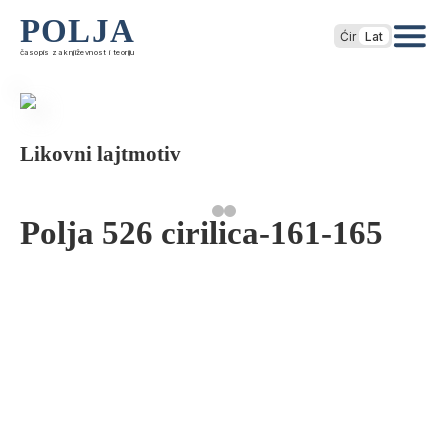
POLJA
Ćir
Lat
časopis za književnost i teoriju
Likovni lajtmotiv
Polja 526 cirilica-161-165