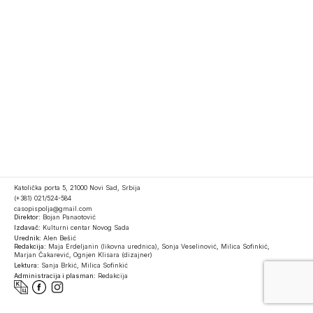
Katolička porta 5, 21000 Novi Sad, Srbija
(+381) 021/524-584
casopispolja@gmail.com
Direktor:
Bojan Panaotović
Izdavač:
Kulturni centar Novog Sada
Urednik:
Alen Bešić
Redakcija:
Maja Erdeljanin (likovna urednica), Sonja Veselinović, Milica Sofinkić,
Marjan Čakarević, Ognjen Klisara (dizajner)
Lektura:
Sanja Brkić, Milica Sofinkić
Administracija i plasman:
Redakcija