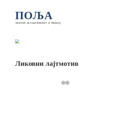
ПОЉА
часопис за књижевност и теорију
Ликовни лајтмотив