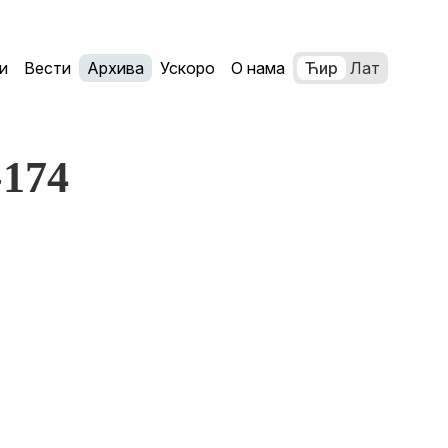
и
Вести
Архива
Ускоро
О нама
Ћир
Лат
-174