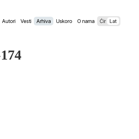
Autori
Vesti
Arhiva
Uskoro
O nama
Ćir
Lat
-174