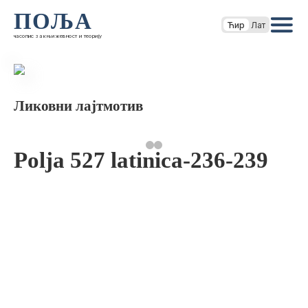
ПОЉА
Ћир
Лат
часопис за књижевност и теорију
Ликовни лајтмотив
Polja 527 latinica-236-239