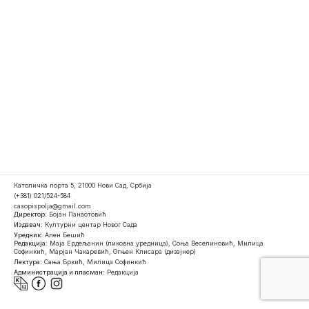
Католичка порта 5, 21000 Нови Сад, Србија
(+381) 021/524-584
casopispolja@gmail.com
Директор:
Бојан Панаотовић
Издавач:
Културни центар Новог Сада
Уредник:
Ален Бешић
Редакција:
Маја Ердељанин (ликовна уредница), Соња Веселиновић, Милица
Софинкић, Марјан Чакаревић, Огњен Клисара (дизајнер)
Лектура:
Сања Бркић, Милица Софинкић
Администрација и пласман:
Редакција