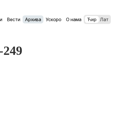
и
Вести
Архива
Ускоро
О нама
Ћир
Лат
7-249