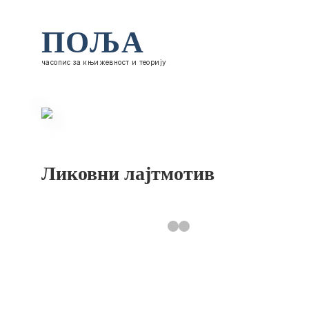
ПОЉА
часопис за књижевност и теорију
Ликовни лајтмотив