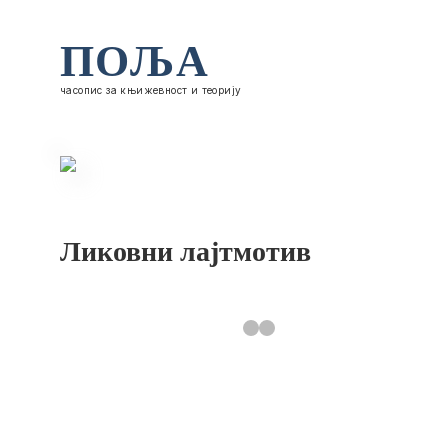
ПОЉА
часопис за књижевност и теорију
Ликовни лајтмотив