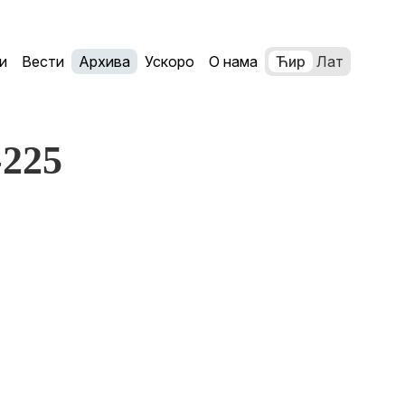
и
Вести
Архива
Ускоро
О нама
Ћир
Лат
-225