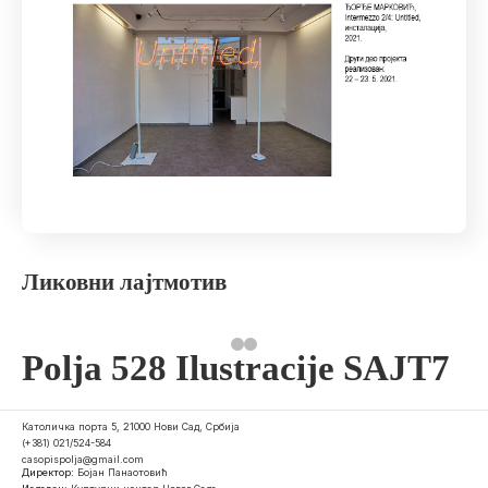
Ликовни лајтмотив
Polja 528 Ilustracije SAJT7
Католичка порта 5, 21000 Нови Сад, Србија
(+381) 021/524-584
casopispolja@gmail.com
Директор:
Бојан Панаотовић