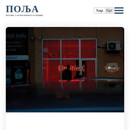
ПОЉА
Ћир
Лат
часопис за књижевност и теорију