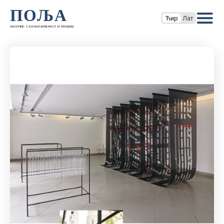
ПОЉА
Ћир
Лат
часопис за књижевност и теорију