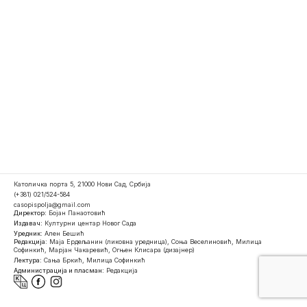
Католичка порта 5, 21000 Нови Сад, Србија
(+381) 021/524-584
casopispolja@gmail.com
Директор:
Бојан Панаотовић
Издавач:
Културни центар Новог Сада
Уредник:
Ален Бешић
Редакција:
Маја Ердељанин (ликовна уредница), Соња Веселиновић, Милица
Софинкић, Марјан Чакаревић, Огњен Клисара (дизајнер)
Лектура:
Сања Бркић, Милица Софинкић
Администрација и пласман:
Редакција