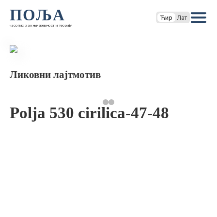
ПОЉА
Ћир
Лат
часопис за књижевност и теорију
Ликовни лајтмотив
Polja 530 cirilica-47-48