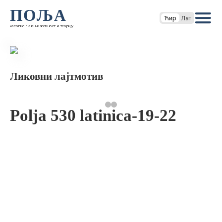
ПОЉА
Ћир
Лат
часопис за књижевност и теорију
Ликовни лајтмотив
Polja 530 latinica-19-22