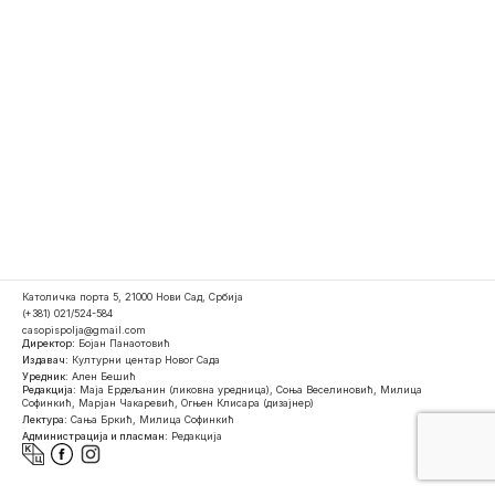
Католичка порта 5, 21000 Нови Сад, Србија
(+381) 021/524-584
casopispolja@gmail.com
Директор:
Бојан Панаотовић
Издавач:
Културни центар Новог Сада
Уредник:
Ален Бешић
Редакција:
Маја Ердељанин (ликовна уредница), Соња Веселиновић, Милица
Софинкић, Марјан Чакаревић, Огњен Клисара (дизајнер)
Лектура:
Сања Бркић, Милица Софинкић
Администрација и пласман:
Редакција