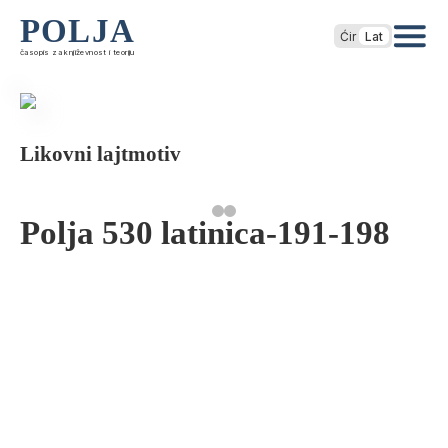
POLJA
Ćir
Lat
časopis za književnost i teoriju
Likovni lajtmotiv
Polja 530 latinica-191-198