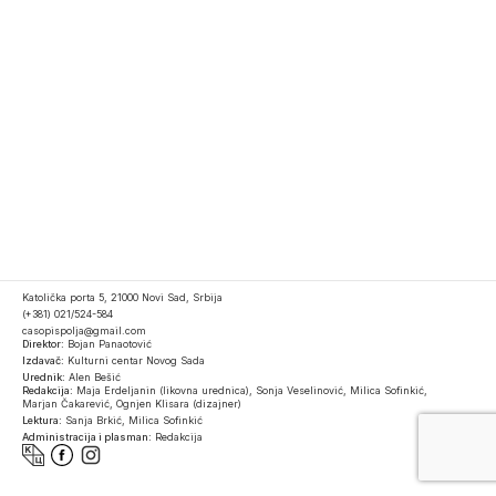
Katolička porta 5, 21000 Novi Sad, Srbija
(+381) 021/524-584
casopispolja@gmail.com
Direktor:
Bojan Panaotović
Izdavač:
Kulturni centar Novog Sada
Urednik:
Alen Bešić
Redakcija:
Maja Erdeljanin (likovna urednica), Sonja Veselinović, Milica Sofinkić,
Marjan Čakarević, Ognjen Klisara (dizajner)
Lektura:
Sanja Brkić, Milica Sofinkić
Administracija i plasman:
Redakcija