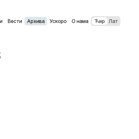
и
Вести
Архива
Ускоро
О нама
Ћир
Лат
8