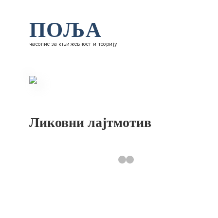
ПОЉА
часопис за књижевност и теорију
Ликовни лајтмотив