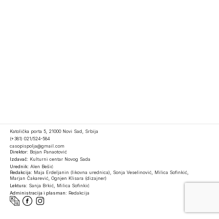
Katolička porta 5, 21000 Novi Sad, Srbija
(+381) 021/524-584
casopispolja@gmail.com
Direktor:
Bojan Panaotović
Izdavač:
Kulturni centar Novog Sada
Urednik:
Alen Bešić
Redakcija:
Maja Erdeljanin (likovna urednica), Sonja Veselinović, Milica Sofinkić,
Marjan Čakarević, Ognjen Klisara (dizajner)
Lektura:
Sanja Brkić, Milica Sofinkić
Administracija i plasman:
Redakcija