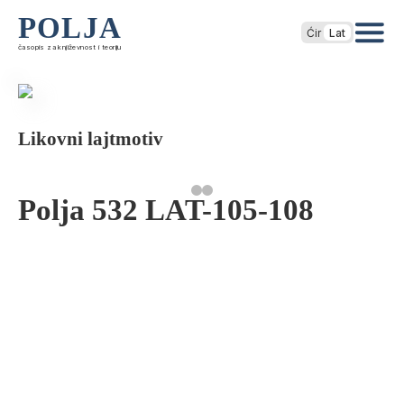
POLJA
Ćir
Lat
časopis za književnost i teoriju
Likovni lajtmotiv
Polja 532 LAT-105-108