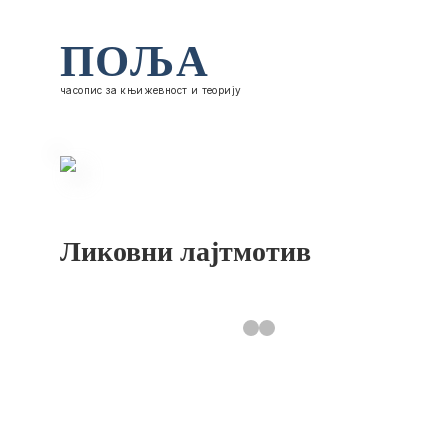
ПОЉА
часопис за књижевност и теорију
Ликовни лајтмотив