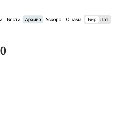
и
Вести
Архива
Ускоро
О нама
Ћир
Лат
30