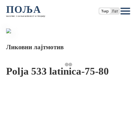
ПОЉА
Ћир
Лат
часопис за књижевност и теорију
Ликовни лајтмотив
Polja 533 latinica-75-80