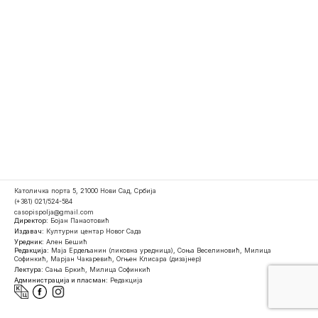
Католичка порта 5, 21000 Нови Сад, Србија
(+381) 021/524-584
casopispolja@gmail.com
Директор:
Бојан Панаотовић
Издавач:
Културни центар Новог Сада
Уредник:
Ален Бешић
Редакција:
Маја Ердељанин (ликовна уредница), Соња Веселиновић, Милица
Софинкић, Марјан Чакаревић, Огњен Клисара (дизајнер)
Лектура:
Сања Бркић, Милица Софинкић
Администрација и пласман:
Редакција