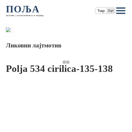
ПОЉА
Ћир
Лат
часопис за књижевност и теорију
Ликовни лајтмотив
Polja 534 cirilica-135-138