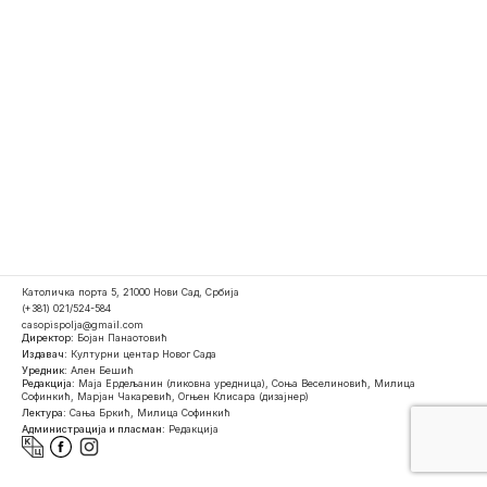
Католичка порта 5, 21000 Нови Сад, Србија
(+381) 021/524-584
casopispolja@gmail.com
Директор:
Бојан Панаотовић
Издавач:
Културни центар Новог Сада
Уредник:
Ален Бешић
Редакција:
Маја Ердељанин (ликовна уредница), Соња Веселиновић, Милица
Софинкић, Марјан Чакаревић, Огњен Клисара (дизајнер)
Лектура:
Сања Бркић, Милица Софинкић
Администрација и пласман:
Редакција