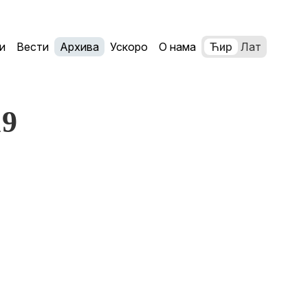
и
Вести
Архива
Ускоро
О нама
Ћир
Лат
19