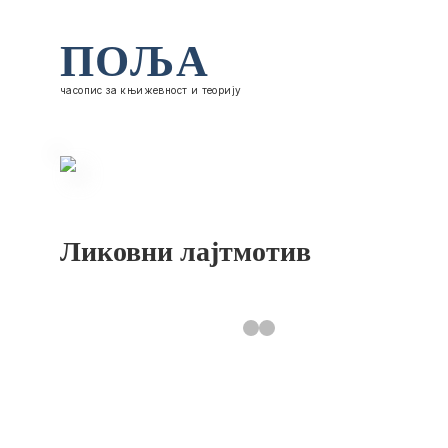
ПОЉА
часопис за књижевност и теорију
Ликовни лајтмотив