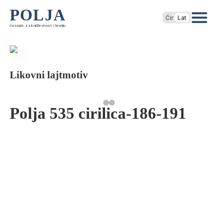
POLJA
Ćir
Lat
časopis za književnost i teoriju
Likovni lajtmotiv
Polja 535 cirilica-186-191