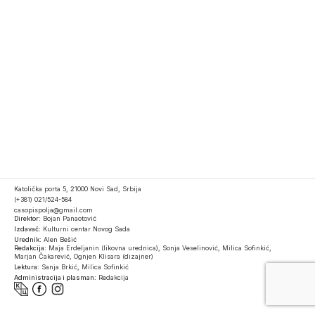
Katolička porta 5, 21000 Novi Sad, Srbija
(+381) 021/524-584
casopispolja@gmail.com
Direktor:
Bojan Panaotović
Izdavač:
Kulturni centar Novog Sada
Urednik:
Alen Bešić
Redakcija:
Maja Erdeljanin (likovna urednica), Sonja Veselinović, Milica Sofinkić,
Marjan Čakarević, Ognjen Klisara (dizajner)
Lektura:
Sanja Brkić, Milica Sofinkić
Administracija i plasman:
Redakcija