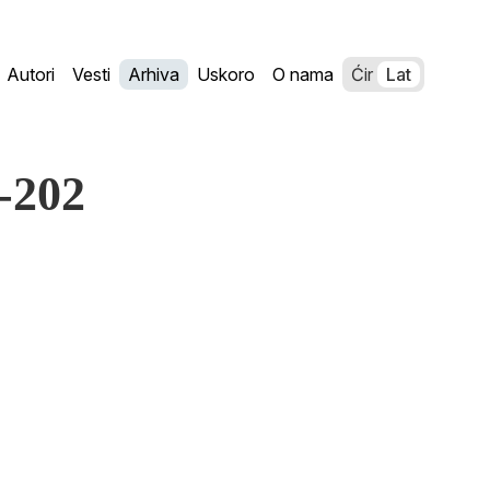
Autori
Vesti
Arhiva
Uskoro
O nama
Ćir
Lat
4-202