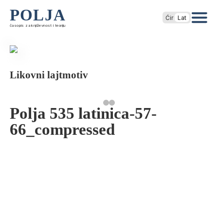
POLJA
Ćir
Lat
časopis za književnost i teoriju
Likovni lajtmotiv
Polja 535 latinica-57-
66_compressed