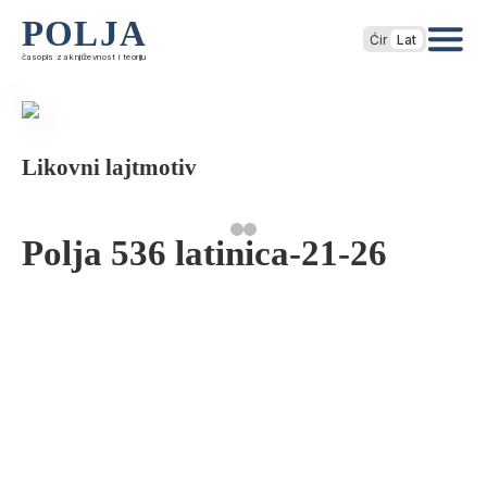
POLJA
Ćir
Lat
časopis za književnost i teoriju
Likovni lajtmotiv
Polja 536 latinica-21-26