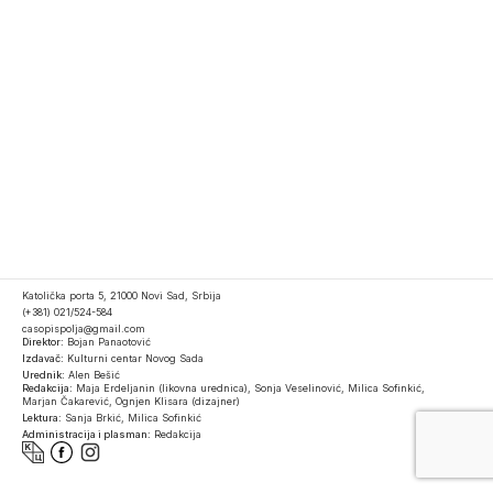
Katolička porta 5, 21000 Novi Sad, Srbija
(+381) 021/524-584
casopispolja@gmail.com
Direktor:
Bojan Panaotović
Izdavač:
Kulturni centar Novog Sada
Urednik:
Alen Bešić
Redakcija:
Maja Erdeljanin (likovna urednica), Sonja Veselinović, Milica Sofinkić,
Marjan Čakarević, Ognjen Klisara (dizajner)
Lektura:
Sanja Brkić, Milica Sofinkić
Administracija i plasman:
Redakcija