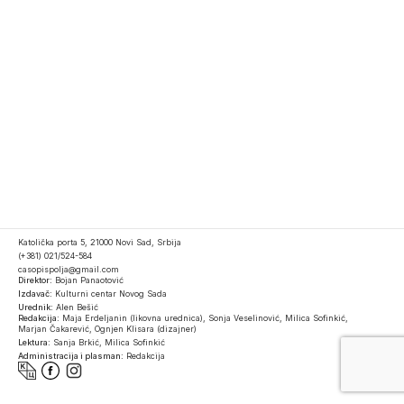
Katolička porta 5, 21000 Novi Sad, Srbija
(+381) 021/524-584
casopispolja@gmail.com
Direktor:
Bojan Panaotović
Izdavač:
Kulturni centar Novog Sada
Urednik:
Alen Bešić
Redakcija:
Maja Erdeljanin (likovna urednica), Sonja Veselinović, Milica Sofinkić,
Marjan Čakarević, Ognjen Klisara (dizajner)
Lektura:
Sanja Brkić, Milica Sofinkić
Administracija i plasman:
Redakcija