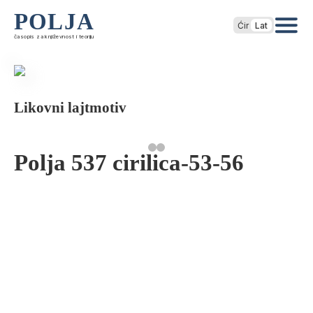
POLJA
Ćir
Lat
časopis za književnost i teoriju
Likovni lajtmotiv
Polja 537 cirilica-53-56