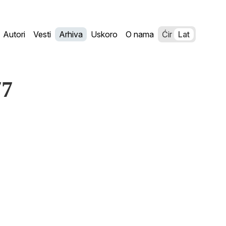
Autori
Vesti
Arhiva
Uskoro
O nama
Ćir
Lat
77