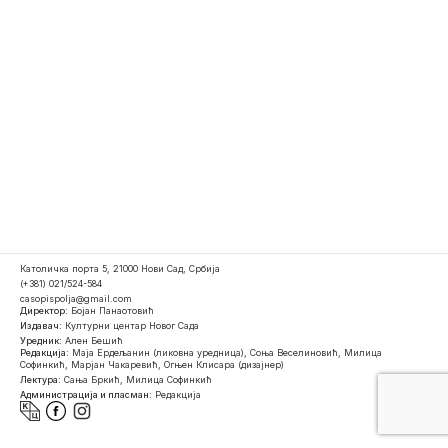
Католичка порта 5, 21000 Нови Сад, Србија
(+381) 021/524-584
casopispolja@gmail.com
Директор:
Бојан Панаотовић
Издавач:
Културни центар Новог Сада
Уредник:
Ален Бешић
Редакција:
Маја Ердељанин (ликовна уредница), Соња Веселиновић, Милица
Софинкић, Марјан Чакаревић, Огњен Клисара (дизајнер)
Лектура:
Сања Бркић, Милица Софинкић
Администрација и пласман:
Редакција