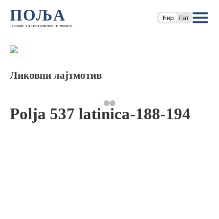
ПОЉА
Ћир
Лат
часопис за књижевност и теорију
Ликовни лајтмотив
Polja 537 latinica-188-194