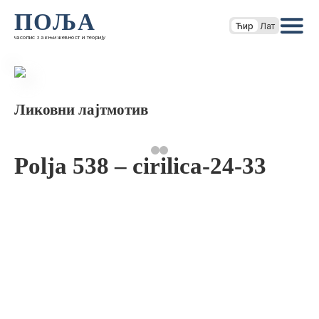
ПОЉА
Ћир
Лат
часопис за књижевност и теорију
Ликовни лајтмотив
Polja 538 – cirilica-24-33