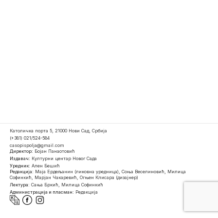
Католичка порта 5, 21000 Нови Сад, Србија
(+381) 021/524-584
casopispolja@gmail.com
Директор:
Бојан Панаотовић
Издавач:
Културни центар Новог Сада
Уредник:
Ален Бешић
Редакција:
Маја Ердељанин (ликовна уредница), Соња Веселиновић, Милица
Софинкић, Марјан Чакаревић, Огњен Клисара (дизајнер)
Лектура:
Сања Бркић, Милица Софинкић
Администрација и пласман:
Редакција