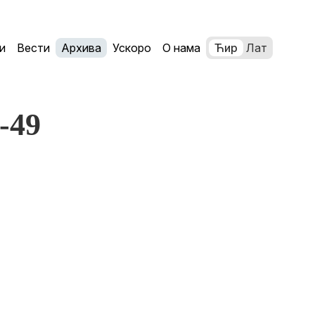
и
Вести
Архива
Ускоро
О нама
Ћир
Лат
6-49