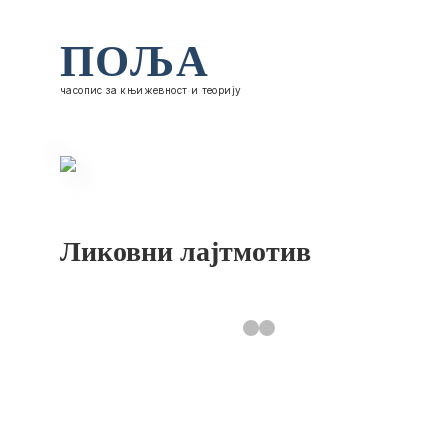
ПОЉА
часопис за књижевност и теорију
Ликовни лајтмотив