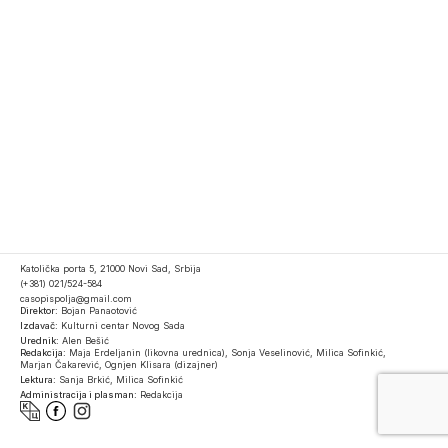
Katolička porta 5, 21000 Novi Sad, Srbija
(+381) 021/524-584
casopispolja@gmail.com
Direktor:
Bojan Panaotović
Izdavač:
Kulturni centar Novog Sada
Urednik:
Alen Bešić
Redakcija:
Maja Erdeljanin (likovna urednica), Sonja Veselinović, Milica Sofinkić,
Marjan Čakarević, Ognjen Klisara (dizajner)
Lektura:
Sanja Brkić, Milica Sofinkić
Administracija i plasman:
Redakcija