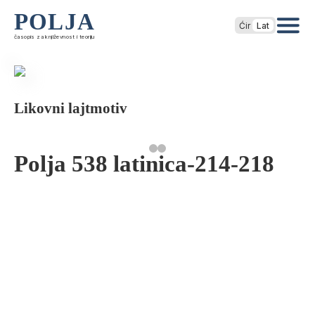
POLJA
Ćir
Lat
časopis za književnost i teoriju
Likovni lajtmotiv
Polja 538 latinica-214-218