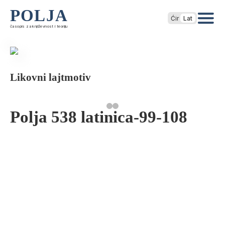
POLJA
Ćir
Lat
časopis za književnost i teoriju
Likovni lajtmotiv
Polja 538 latinica-99-108