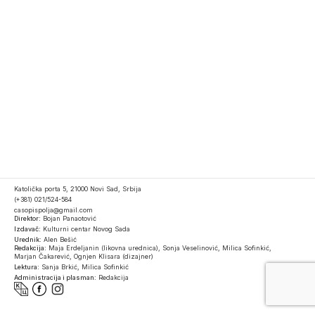
Katolička porta 5, 21000 Novi Sad, Srbija
(+381) 021/524-584
casopispolja@gmail.com
Direktor:
Bojan Panaotović
Izdavač:
Kulturni centar Novog Sada
Urednik:
Alen Bešić
Redakcija:
Maja Erdeljanin (likovna urednica), Sonja Veselinović, Milica Sofinkić,
Marjan Čakarević, Ognjen Klisara (dizajner)
Lektura:
Sanja Brkić, Milica Sofinkić
Administracija i plasman:
Redakcija