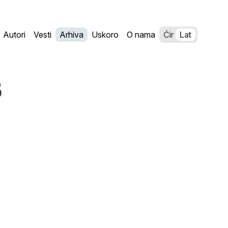
Autori
Vesti
Arhiva
Uskoro
O nama
Ćir
Lat
6