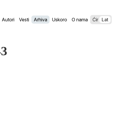
Autori
Vesti
Arhiva
Uskoro
O nama
Ćir
Lat
43