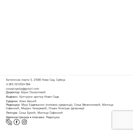
Католичка порта 5, 21000 Нови Сад, Србија
(+381) 021/524-584
casopispolja@gmail.com
Директор:
Бојан Панаотовић
Издавач:
Културни центар Новог Сада
Уредник:
Ален Бешић
Редакција:
Маја Ердељанин (ликовна уредница), Соња Веселиновић, Милица
Софинкић, Марјан Чакаревић, Огњен Клисара (дизајнер)
Лектура:
Сања Бркић, Милица Софинкић
Администрација и пласман:
Редакција