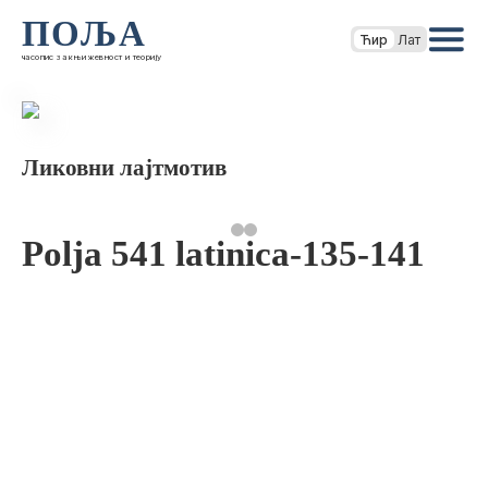
ПОЉА
Ћир
Лат
часопис за књижевност и теорију
Ликовни лајтмотив
Polja 541 latinica-135-141