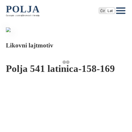
POLJA
Ćir
Lat
časopis za književnost i teoriju
Likovni lajtmotiv
Polja 541 latinica-158-169