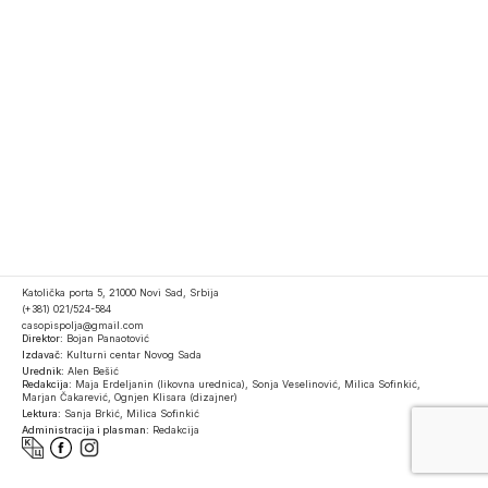
Katolička porta 5, 21000 Novi Sad, Srbija
(+381) 021/524-584
casopispolja@gmail.com
Direktor:
Bojan Panaotović
Izdavač:
Kulturni centar Novog Sada
Urednik:
Alen Bešić
Redakcija:
Maja Erdeljanin (likovna urednica), Sonja Veselinović, Milica Sofinkić,
Marjan Čakarević, Ognjen Klisara (dizajner)
Lektura:
Sanja Brkić, Milica Sofinkić
Administracija i plasman:
Redakcija