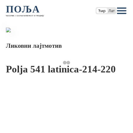
ПОЉА
Ћир
Лат
часопис за књижевност и теорију
Ликовни лајтмотив
Polja 541 latinica-214-220