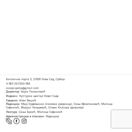
Католичка порта 5, 21000 Нови Сад, Србија
(+381) 021/524-584
casopispolja@gmail.com
Директор:
Бојан Панаотовић
Издавач:
Културни центар Новог Сада
Уредник:
Ален Бешић
Редакција:
Маја Ердељанин (ликовна уредница), Соња Веселиновић, Милица
Софинкић, Марјан Чакаревић, Огњен Клисара (дизајнер)
Лектура:
Сања Бркић, Милица Софинкић
Администрација и пласман:
Редакција