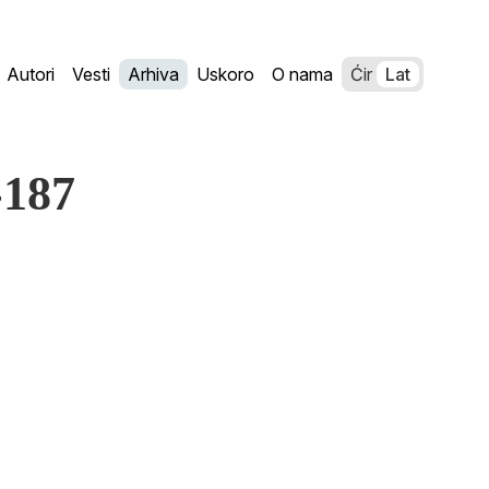
Autori
Vesti
Arhiva
Uskoro
O nama
Ćir
Lat
-187