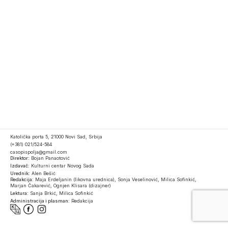
Katolička porta 5, 21000 Novi Sad, Srbija
(+381) 021/524-584
casopispolja@gmail.com
Direktor:
Bojan Panaotović
Izdavač:
Kulturni centar Novog Sada
Urednik:
Alen Bešić
Redakcija:
Maja Erdeljanin (likovna urednica), Sonja Veselinović, Milica Sofinkić,
Marjan Čakarević, Ognjen Klisara (dizajner)
Lektura:
Sanja Brkić, Milica Sofinkić
Administracija i plasman:
Redakcija