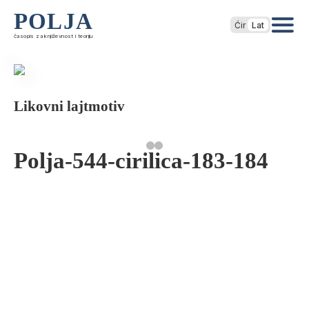
POLJA
Ćir
Lat
časopis za književnost i teoriju
Likovni lajtmotiv
Polja-544-cirilica-183-184