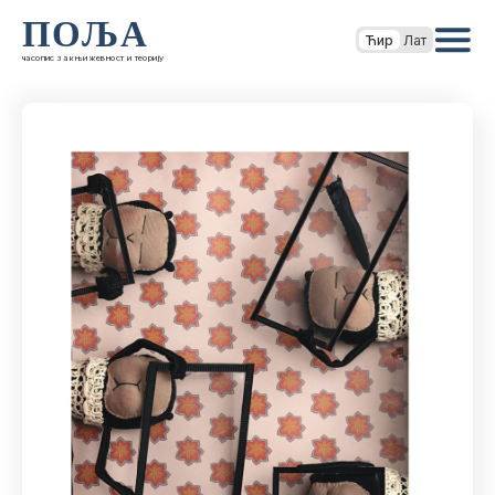
ПОЉА
Ћир
Лат
часопис за књижевност и теорију