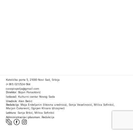
Katolička porta 5, 21000 Novi Sad, Srbija
(+381) 021/524-584
casopispolja@gmail.com
Direktor:
Bojan Panaotović
Izdavač:
Kulturni centar Novog Sada
Urednik:
Alen Bešić
Redakcija:
Maja Erdeljanin (likovna urednica), Sonja Veselinović, Milica Sofinkić,
Marjan Čakarević, Ognjen Klisara (dizajner)
Lektura:
Sanja Brkić, Milica Sofinkić
Administracija i plasman:
Redakcija