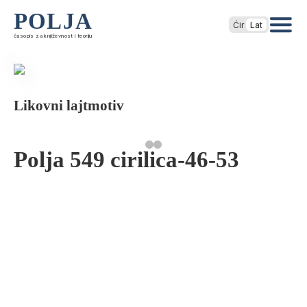
POLJA
Ćir
Lat
časopis za književnost i teoriju
Likovni lajtmotiv
Polja 549 cirilica-46-53