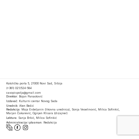
Katolička porta 5, 21000 Novi Sad, Srbija
(+381) 021/524-584
casopispolja@gmail.com
Direktor:
Bojan Panaotović
Izdavač:
Kulturni centar Novog Sada
Urednik:
Alen Bešić
Redakcija:
Maja Erdeljanin (likovna urednica), Sonja Veselinović, Milica Sofinkić,
Marjan Čakarević, Ognjen Klisara (dizajner)
Lektura:
Sanja Brkić, Milica Sofinkić
Administracija i plasman:
Redakcija