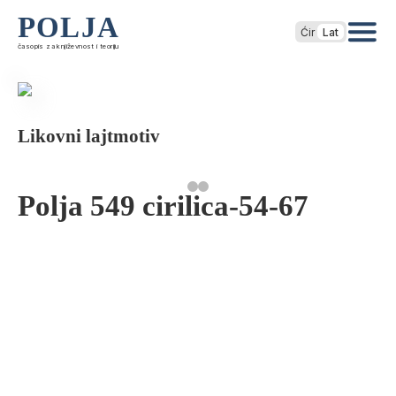
POLJA
Ćir
Lat
časopis za književnost i teoriju
Likovni lajtmotiv
Polja 549 cirilica-54-67