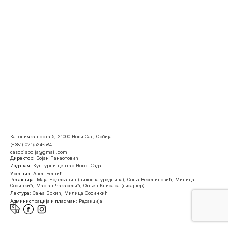
Католичка порта 5, 21000 Нови Сад, Србија
(+381) 021/524-584
casopispolja@gmail.com
Директор:
Бојан Панаотовић
Издавач:
Културни центар Новог Сада
Уредник:
Ален Бешић
Редакција:
Маја Ердељанин (ликовна уредница), Соња Веселиновић, Милица
Софинкић, Марјан Чакаревић, Огњен Клисара (дизајнер)
Лектура:
Сања Бркић, Милица Софинкић
Администрација и пласман:
Редакција