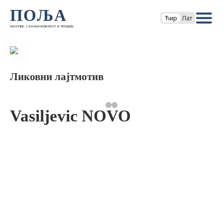
ПОЉА
Ћир
Лат
часопис за књижевност и теорију
Ликовни лајтмотив
Vasiljevic NOVO