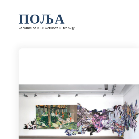
ПОЉА
часопис за књижевност и теорију