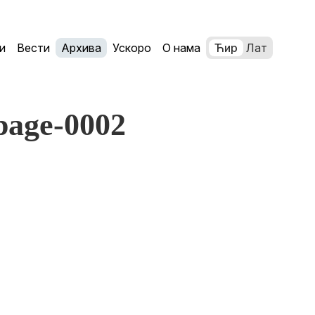
и
Вести
Архива
Ускоро
О нама
Ћир
Лат
_page-0002