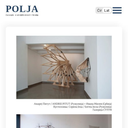
POLJA
Ćir
Lat
časopis za književnost i teoriju