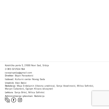
Katolička porta 5, 21000 Novi Sad, Srbija
(+381) 021/524-584
casopispolja@gmail.com
Direktor:
Bojan Panaotović
Izdavač:
Kulturni centar Novog Sada
Urednik:
Alen Bešić
Redakcija:
Maja Erdeljanin (likovna urednica), Sonja Veselinović, Milica Sofinkić,
Marjan Čakarević, Ognjen Klisara (dizajner)
Lektura:
Sanja Brkić, Milica Sofinkić
Administracija i plasman:
Redakcija