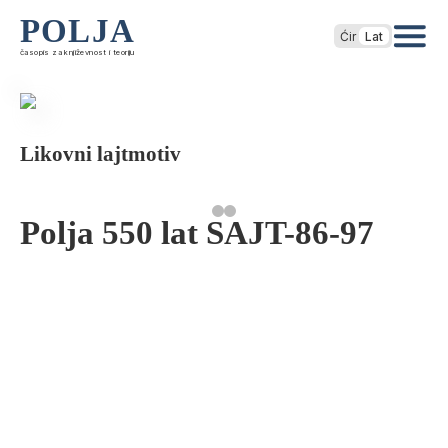
POLJA
Ćir
Lat
časopis za književnost i teoriju
Likovni lajtmotiv
Polja 550 lat SAJT-86-97