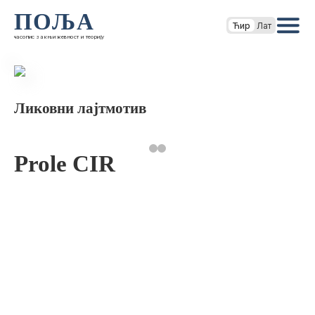
ПОЉА
Ћир
Лат
часопис за књижевност и теорију
Ликовни лајтмотив
Prole CIR