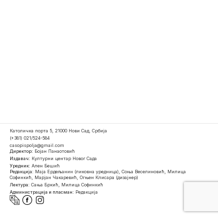
Католичка порта 5, 21000 Нови Сад, Србија
(+381) 021/524-584
casopispolja@gmail.com
Директор:
Бојан Панаотовић
Издавач:
Културни центар Новог Сада
Уредник:
Ален Бешић
Редакција:
Маја Ердељанин (ликовна уредница), Соња Веселиновић, Милица
Софинкић, Марјан Чакаревић, Огњен Клисара (дизајнер)
Лектура:
Сања Бркић, Милица Софинкић
Администрација и пласман:
Редакција