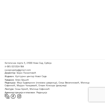
Католичка порта 5, 21000 Нови Сад, Србија
(+381) 021/524-584
casopispolja@gmail.com
Директор:
Бојан Панаотовић
Издавач:
Културни центар Новог Сада
Уредник:
Ален Бешић
Редакција:
Маја Ердељанин (ликовна уредница), Соња Веселиновић, Милица
Софинкић, Марјан Чакаревић, Огњен Клисара (дизајнер)
Лектура:
Сања Бркић, Милица Софинкић
Администрација и пласман:
Редакција