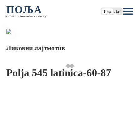
ПОЉА
Ћир
Лат
часопис за књижевност и теорију
Ликовни лајтмотив
Polja 545 latinica-60-87